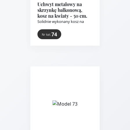
Uchwyt metalowy na
skrzynkę balkonową,
kosz na kwiaty - 50 cm.
Solidnie wykonany kosz na
prostokątną doniczkę. Od..
74
Nr kat.