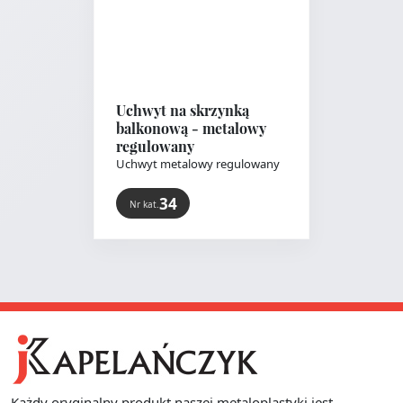
Uchwyt na skrzynką
balkonową - metalowy
regulowany
Uchwyt metalowy regulowany
jest dostępny w kilku..
34
Nr kat.
Każdy oryginalny produkt naszej metaloplastyki jest