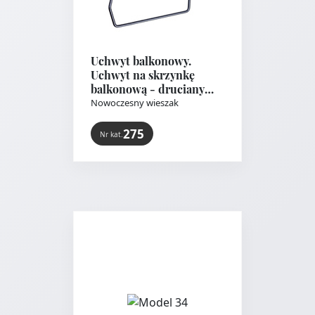
Uchwyt balkonowy.
Uchwyt na skrzynkę
balkonową - druciany
zawijany
Nowoczesny wieszak
doniczkowy. Dopasowany jest
do..
275
Nr kat.