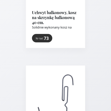
Uchwyt balkonowy, kosz
na skrzynkę balkonową
40 cm.
Solidnie wykonany kosz na
prostokątną doniczkę. Od..
73
Nr kat.