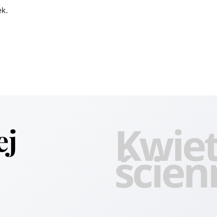
ek.
Kwiet
ej
ścien