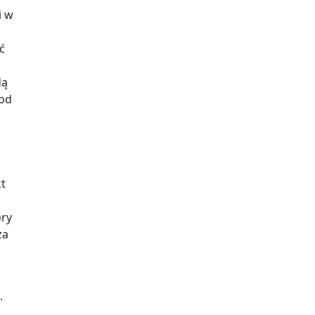
i w
ć
dą
 od
kt
ry
za
.