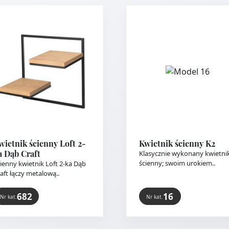
wietnik ścienny Loft 2-
Kwietnik ścienny K2
a Dąb Craft
Klasycznie wykonany kwietni
ścienny; swoim urokiem..
ienny kwietnik Loft 2-ka Dąb
aft łączy metalową..
682
16
Nr kat.
Nr kat.