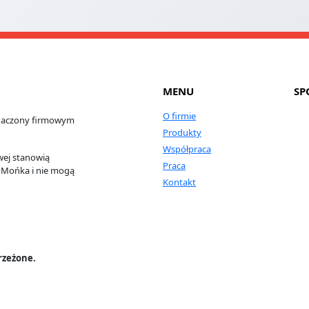
MENU
SP
O firmie
oznaczony firmowym
Produkty
Współpraca
wej stanowią
Praca
a Mońka i nie mogą
Kontakt
rzeżone.