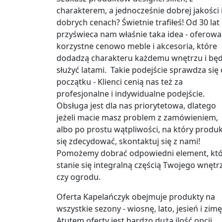
charakterem, a jednocześnie dobrej jakości 
dobrych cenach? Świetnie trafiłeś! Od 30 lat
przyświeca nam właśnie taka idea - oferowa
korzystne cenowo meble i akcesoria, które
dodadzą charakteru każdemu wnętrzu i bę
służyć latami. Takie podejście sprawdza się
początku - Klienci cenią nas też za
profesjonalne i indywidualne podejście.
Obsługa jest dla nas priorytetowa, dlatego
jeżeli macie masz problem z zamówieniem,
albo po prostu wątpliwości, na który produ
się zdecydować, skontaktuj się z nami!
Pomożemy dobrać odpowiedni element, któ
stanie się integralną częścią Twojego wnętr
czy ogrodu.
Oferta Kapelańczyk obejmuje produkty na
wszystkie sezony - wiosnę, lato, jesień i zimę
Atutem oferty jest bardzo duża ilość opcji