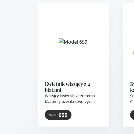
Kwietnik wiszący z 4
K
blatami
k
Wiszący kwietnik z czterema
Śc
blatami pozwala stworzyć..
Cr
659
Nr kat.