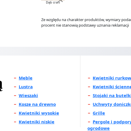
Dąb craft
Ze względu na charakter produktów, wymiary podane
procent nie stanowią podstawy uznania reklamacji
ą
Meble
Kwietniki rurko
Lustra
Kwietniki ścienn
Wieszaki
Stojaki na butelk
Kosze na drewno
Uchwyty donicz
Kwietniki wysokie
Grille
Kwietniki niskie
Pergole i podpor
ogrodowe