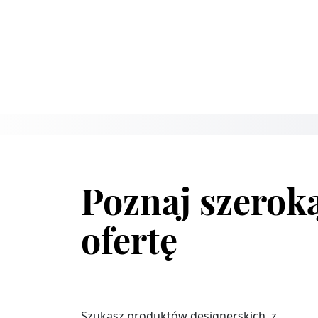
Poznaj szerok
ofertę
Szukasz produktów designerskich, z