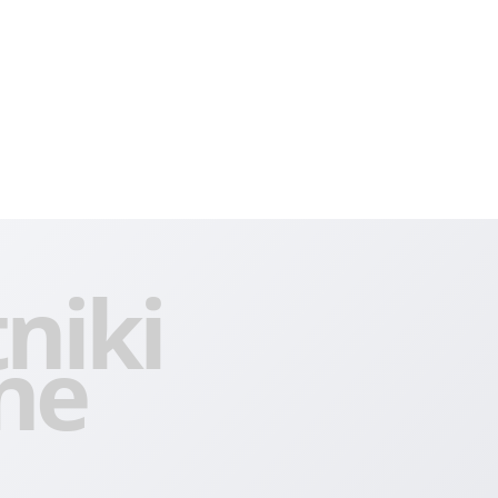
niki
ne