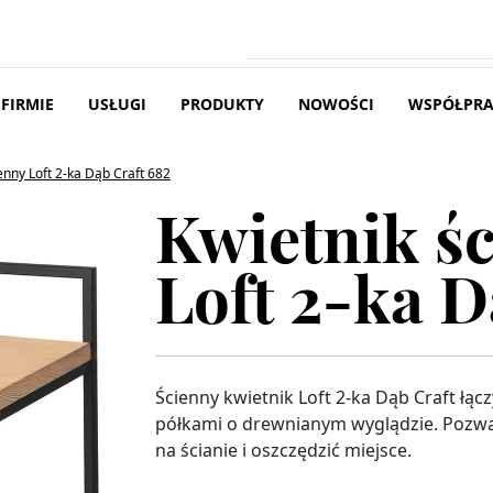
 FIRMIE
USŁUGI
PRODUKTY
NOWOŚCI
WSPÓŁPR
enny Loft 2-ka Dąb Craft 682
Kwietnik ś
Loft 2-ka D
Ścienny kwietnik Loft 2-ka Dąb Craft łą
półkami o drewnianym wyglądzie. Pozw
na ścianie i oszczędzić miejsce.