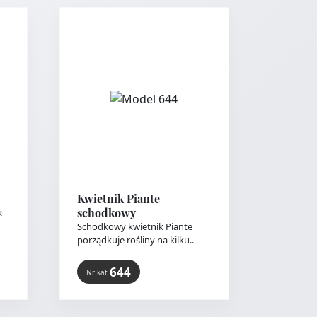
Kwietnik Piante
schodkowy
k
Schodkowy kwietnik Piante
porządkuje rośliny na kilku..
644
Nr kat.