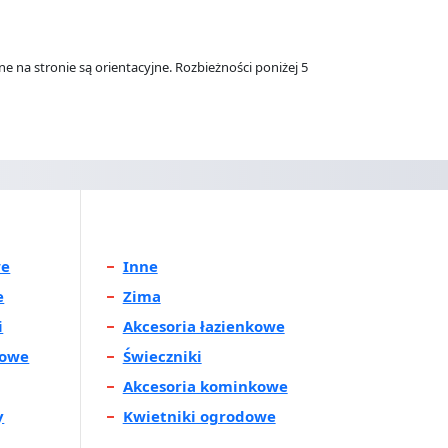
 na stronie są orientacyjne. Rozbieżności poniżej 5
we
Inne
e
Zima
i
Akcesoria łazienkowe
kowe
Świeczniki
Akcesoria kominkowe
y
Kwietniki ogrodowe