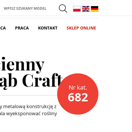
Wpisz szukany model
ACA
PRACA
KONTAKT
SKLEP ONLINE
cienny
ąb Craft
Nr kat.
682
czy metalową konstrukcję z
ala wyeksponować rośliny