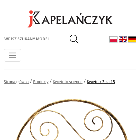
Wpisz szukany model
/
/
/
Strona główna
Produkty
Kwietniki ścienne
Kwietnik 3-ka 15